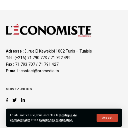
Adresse :
3, rue El Kewekibi 1002 Tunis – Tunisie
Tél :
(+216) 71 790 773 / 71 792 499
Fax :
71 793 707 / 71 791 427
E-mail :
contact@promedia.tn
SUIVEZ-NOUS
En utilisant ce site, vous acceptez la
Politique de
Accept
confidentialité
et les
Conditions d'utilisation
.
©2023 L’Économiste Maghrébin, All Rights Reserved