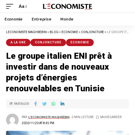
Aa
Economie
Entreprise
Monde
LECONOMISTE MAGHREBIN
>
BLOG
>
ECONOMIE
>
CONJONCTURE
>
LE GROUPE ITALIEN ENI PRÊT À INVESTIR DANS DE NOUVEAUX PROJETS D’ÉNERGIES RENOUVELABLES EN TUNISIE
A LA UNE
CONJONCTURE
ECONOMIE
Le groupe italien ENI prêt à
investir dans de nouveaux
projets d’énergies
renouvelables en Tunisie
PARTAGER
PAR
L'ECONOMISTE MAGHRÉBIN
2 MIN LECTURE
2020/11/20 AT 8:45 PM