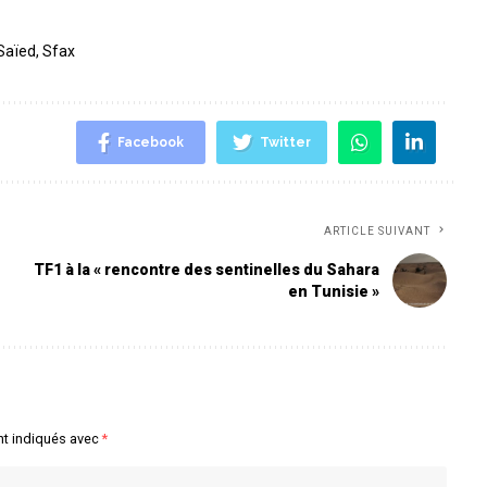
Saïed
,
Sfax
Facebook
Twitter
ARTICLE SUIVANT
TF1 à la « rencontre des sentinelles du Sahara
en Tunisie »
nt indiqués avec
*