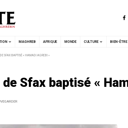
TION
MAGHREB
AFRIQUE
MONDE
CULTURE
BIEN-ÊTRE
DE SFAX BAPTISÉ « HAMADI AGREBI »
 de Sfax baptisé « Ham