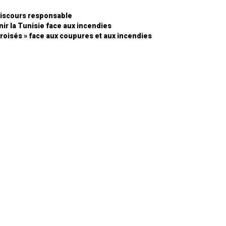
 discours responsable
enir la Tunisie face aux incendies
 croisés » face aux coupures et aux incendies