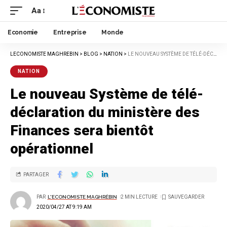
Aa
Economie
Entreprise
Monde
LECONOMISTE MAGHREBIN
>
BLOG
>
NATION
>
LE NOUVEAU SYSTÈME DE TÉLÉ-DÉCLARATION DU MINISTÈRE DES FINANCES SERA BIENTÔT OPÉRATIONNEL
NATION
Le nouveau Système de télé-
déclaration du ministère des
Finances sera bientôt
opérationnel
PARTAGER
PAR
L'ECONOMISTE MAGHRÉBIN
2 MIN LECTURE
2020/04/27 AT 9:19 AM