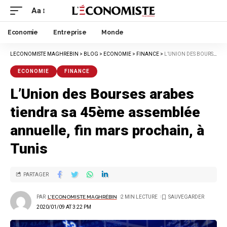
Aa
Economie
Entreprise
Monde
LECONOMISTE MAGHREBIN
>
BLOG
>
ECONOMIE
>
FINANCE
>
L’UNION DES BOURSES ARABES TIENDRA SA 45ÈME ASSEMBLÉE ANNUELLE, FIN MARS PROCHAIN, À TUNIS
ECONOMIE
FINANCE
L’Union des Bourses arabes
tiendra sa 45ème assemblée
annuelle, fin mars prochain, à
Tunis
PARTAGER
PAR
L'ECONOMISTE MAGHRÉBIN
2 MIN LECTURE
2020/01/09 AT 3:22 PM