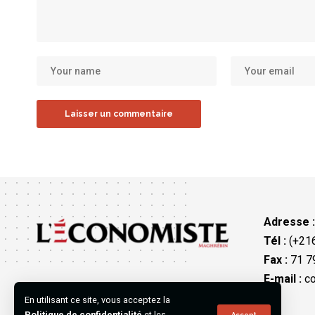
Adresse 
Tél :
(+216
Fax :
71 79
E-mail :
co
En utilisant ce site, vous acceptez la
Politique de confidentialité
et les
Accept