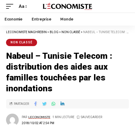
Aa
Economie
Entreprise
Monde
LECONOMISTE MAGHREBIN
>
BLOG
>
NON CLASSÉ
>
NABEUL – TUNISIE TELECOM : DISTRIBUTION DES AIDES AUX FAMILLES TOUCHÉES PAR LES INONDATIONS
NON CLASSÉ
Nabeul – Tunisie Telecom :
distribution des aides aux
familles touchées par les
inondations
PARTAGER
PAR
LECONOMISTE
1 MIN LECTURE
2018/10/02 AT 2:54 PM