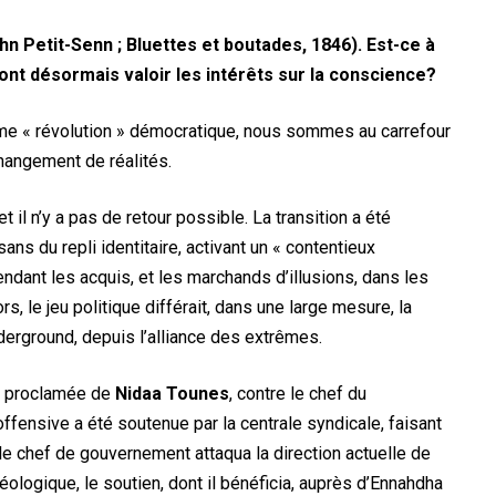
hn Petit-Senn ; Bluettes et boutades, 1846).
Est-ce à
font désormais valoir les intérêts sur la conscience?
me « révolution » démocratique, nous sommes au carrefour
changement de réalités.
il n’y a pas de retour possible. La transition a été
ans du repli identitaire, activant un « contentieux
endant les acquis, et les marchands d’illusions, dans les
s, le jeu politique différait, dans une large mesure, la
underground, depuis l’alliance des extrêmes.
ion proclamée de
Nidaa Tounes
, contre le chef du
offensive a été soutenue par la centrale syndicale, faisant
 le chef de gouvernement attaqua la direction actuelle de
déologique, le soutien, dont il bénéficia, auprès d’Ennahdha