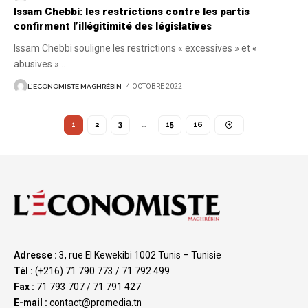
Issam Chebbi: les restrictions contre les partis
confirment l’illégitimité des législatives
Issam Chebbi souligne les restrictions « excessives » et «
abusives »
…
L'ECONOMISTE MAGHRÉBIN
4 OCTOBRE 2022
1
2
3
…
15
16
Adresse :
3, rue El Kewekibi 1002 Tunis – Tunisie
Tél :
(+216) 71 790 773 / 71 792 499
Fax :
71 793 707 / 71 791 427
E-mail :
contact@promedia.tn