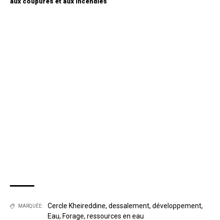
aux coupures et aux incendies
Cercle Kheireddine
,
dessalement
,
développement
,
MARQUÉE:
Eau
,
Forage
,
ressources en eau