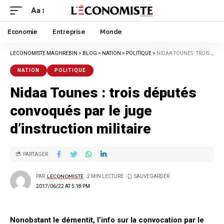
Aa
Economie
Entreprise
Monde
LECONOMISTE MAGHREBIN
>
BLOG
>
NATION
>
POLITIQUE
>
NIDAA TOUNES : TROIS DÉPUTÉS CONVOQUÉS PAR LE JUGE D’INSTRUCTION MILITAIRE
NATION
POLITIQUE
Nidaa Tounes : trois députés
convoqués par le juge
d’instruction militaire
PARTAGER
PAR
LECONOMISTE
2 MIN LECTURE
2017/06/22 AT 5:18 PM
Nonobstant le démentit, l’info sur la convocation par le