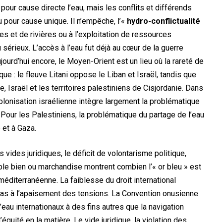
pour cause directe l’eau, mais les conflits et différends
au pour cause unique. Il n’empêche, l’«
hydro-conflictualité
uves et de rivières ou à l’exploitation de ressources
sérieux. L’accès à l’eau fut déjà au cœur de la guerre
jourd’hui encore, le Moyen-Orient est un lieu où la rareté de
ue : le fleuve Litani oppose le Liban et Israël, tandis que
e, Israël et les territoires palestiniens de Cisjordanie. Dans
 colonisation israélienne intègre largement la problématique
. Pour les Palestiniens, la problématique du partage de l’eau
 et à Gaza.
vides juridiques, le déficit de volontarisme politique,
le bien ou marchandise montrent combien l’« or bleu » est
-méditerranéenne. La faiblesse du droit international
 pas à l’apaisement des tensions. La Convention onusienne
 d’eau internationaux à des fins autres que la navigation
uité en la matière. Le vide juridique, la violation des