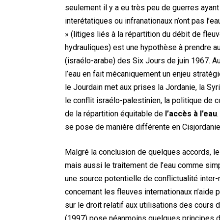
seulement il y a eu très peu de guerres ayant 
interétatiques ou infranationaux n’ont pas l’e
» (litiges liés à la répartition du débit de fle
hydrauliques) est une hypothèse à prendre au 
(israélo-arabe) des Six Jours de juin 1967. Au
l’eau en fait mécaniquement un enjeu stratégiq
le Jourdain met aux prises la Jordanie, la Syri
le conflit israélo-palestinien, la politique de
de la répartition équitable de
l’accès à l’eau
se pose de manière différente en Cisjordanie
Malgré la conclusion de quelques accords, les 
mais aussi le traitement de l’eau comme simp
une source potentielle de conflictualité inter
concernant les fleuves internationaux n’aide
sur le droit relatif aux utilisations des cours
(1997) pose néanmoins quelques principes d’éq