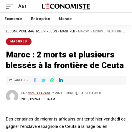
Aa
Economie
Entreprise
Monde
LECONOMISTE MAGHREBIN
>
BLOG
>
MAGHREB
>
MAROC : 2 MORTS ET PLUSIEURS BLESSÉS À LA FRONTIÈRE DE CEUTA
MAGHREB
Maroc : 2 morts et plusieurs
blessés à la frontière de Ceuta
PARTAGER
PAR
BÉCHIR LAKANI
2 MIN LECTURE
2015/12/26 AT 11:16 AM
Des centaines de migrants africains ont tenté hier vendredi de
gagner l’enclave espagnole de Ceuta à la nage ou en