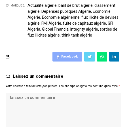
Actualité algérie
,
baril de brut algérie
,
classement
MARQUÉE:
algérie
,
Dépenses publiques Algérie
,
Economie
Algérie
,
Economie algérienne
,
flux illicite de devises
algérie
,
FMI Algérie
,
fuite de capitaux algérie
,
GFI
Algeria
,
Global Financial Integrity algérie
,
sorties de
flux illicites algérie
,
think tank algérie
Facebook
Laissez un commentaire
Votre adresse e-mail ne sera pas publiée.
Les champs obligatoires sont indiqués avec
*