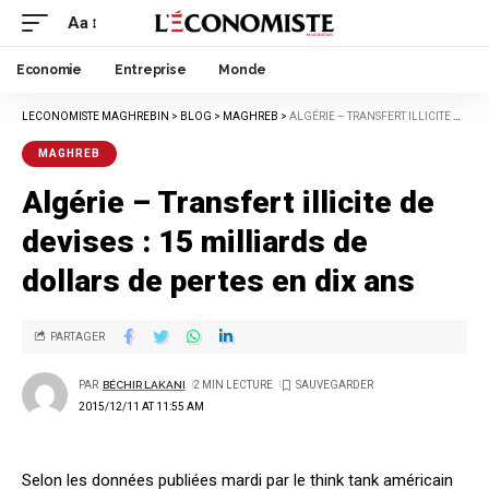
Aa
Economie
Entreprise
Monde
LECONOMISTE MAGHREBIN
>
BLOG
>
MAGHREB
>
ALGÉRIE – TRANSFERT ILLICITE DE DEVISES : 15 MILLIARDS DE DOLLARS DE PERTES EN DIX ANS
MAGHREB
Algérie – Transfert illicite de
devises : 15 milliards de
dollars de pertes en dix ans
PARTAGER
PAR
BÉCHIR LAKANI
2 MIN LECTURE
2015/12/11 AT 11:55 AM
Selon les données publiées mardi par le think tank américain