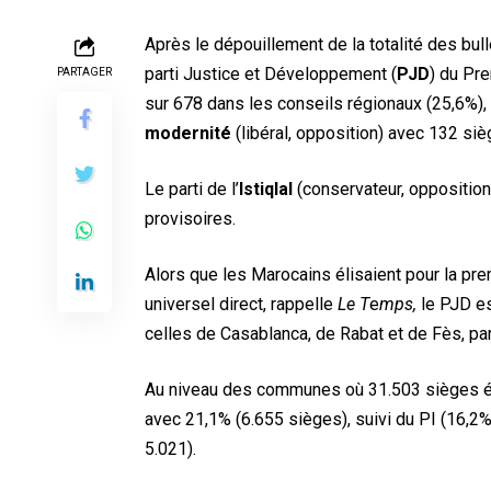
Après le dépouillement de la totalité des bul
parti Justice et Développement (
PJD
) du Pr
PARTAGER
sur 678 dans les conseils régionaux (25,6%), 
modernité
(libéral, opposition) avec 132 siè
Le parti de l’
Istiqlal
(conservateur, opposition
provisoires.
Alors que les Marocains élisaient pour la pre
universel direct, rappelle
Le T
e
mps,
le PJD es
celles de Casablanca, de Rabat et de Fès, pa
Au niveau des communes où 31.503 sièges éta
avec 21,1% (6.655 sièges), suivi du PI (16,2%,
5.021).