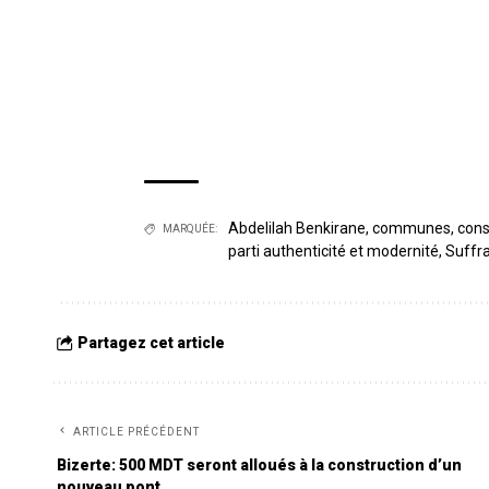
Abdelilah Benkirane
,
communes
,
cons
MARQUÉE:
parti authenticité et modernité
,
Suffra
Partagez cet article
ARTICLE PRÉCÉDENT
Bizerte: 500 MDT seront alloués à la construction d’un
nouveau pont