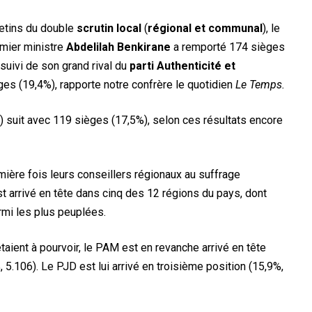
letins du double
scrutin local
(
régional et communal
), le
emier ministre
Abdelilah
Benkirane
a remporté 174 sièges
suivi de son grand rival du
parti Authenticité et
ges (19,4%), rapporte notre confrère le quotidien
Le Temps.
) suit avec 119 sièges (17,5%), selon ces résultats encore
mière fois leurs conseillers régionaux au suffrage
t arrivé en tête dans cinq des 12 régions du pays, dont
rmi les plus peuplées.
ient à pourvoir, le PAM est en revanche arrivé en tête
 5.106). Le PJD est lui arrivé en troisième position (15,9%,