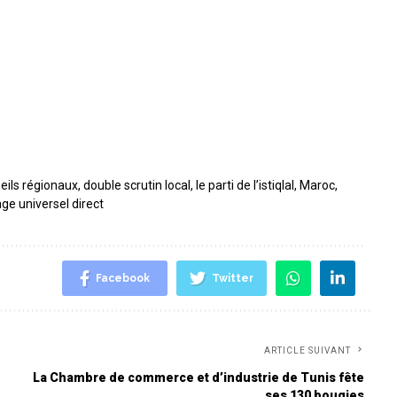
eils régionaux
,
double scrutin local
,
le parti de l’istiqlal
,
Maroc
,
ge universel direct
Facebook
Twitter
ARTICLE SUIVANT
La Chambre de commerce et d’industrie de Tunis fête
ses 130 bougies