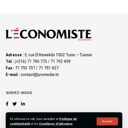
Adresse :
3, rue El Kewekibi 1002 Tunis – Tunisie
Tél :
(+216) 71 790 773 / 71 792 499
Fax :
71 793 707 / 71 791 427
E-mail :
contact@promedia.tn
SUIVEZ-NOUS
En utilisant ce site, vous acceptez la
Politique de
Accept
confidentialité
et les
Conditions d'utilisation
.
©2023 L’Économiste Maghrébin, All Rights Reserved