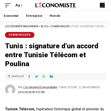
Aa
Economie
Entreprise
Monde
LECONOMISTE MAGHREBIN
>
BLOG
>
COMMUNIQUÉS
>
TUNIS : SIGNATURE D’UN ACCORD ENTRE TUNISIE TÉLÉCOM ET POULINA
COMMUNIQUÉS
Tunis : signature d’un accord
entre Tunisie Télécom et
Poulina
PARTAGER
PAR
L'ECONOMISTE MAGHRÉBIN
2 MIN LECTURE
2014/03/05 AT 3:01 PM
Tunisie Télécom,
l’opérateur historique global et pionnier du