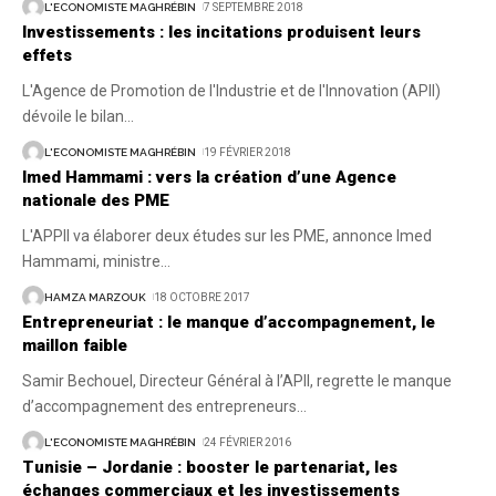
L'ECONOMISTE MAGHRÉBIN
7 SEPTEMBRE 2018
Investissements : les incitations produisent leurs
effets
L'Agence de Promotion de l'Industrie et de l'Innovation (APII)
dévoile le bilan
…
L'ECONOMISTE MAGHRÉBIN
19 FÉVRIER 2018
Imed Hammami : vers la création d’une Agence
nationale des PME
L'APPII va élaborer deux études sur les PME, annonce Imed
Hammami, ministre
…
HAMZA MARZOUK
18 OCTOBRE 2017
Entrepreneuriat : le manque d’accompagnement, le
maillon faible
Samir Bechouel, Directeur Général à l’APII, regrette le manque
d’accompagnement des entrepreneurs
…
L'ECONOMISTE MAGHRÉBIN
24 FÉVRIER 2016
Tunisie – Jordanie : booster le partenariat, les
échanges commerciaux et les investissements