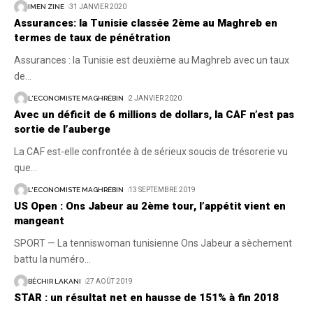
IMEN ZINE
31 JANVIER 2020
Assurances: la Tunisie classée 2ème au Maghreb en
termes de taux de pénétration
Assurances : la Tunisie est deuxième au Maghreb avec un taux
de
…
L'ECONOMISTE MAGHRÉBIN
2 JANVIER 2020
Avec un déficit de 6 millions de dollars, la CAF n’est pas
sortie de l’auberge
La CAF est-elle confrontée à de sérieux soucis de trésorerie vu
que
…
L'ECONOMISTE MAGHRÉBIN
13 SEPTEMBRE 2019
US Open : Ons Jabeur au 2ème tour, l’appétit vient en
mangeant
SPORT — La tenniswoman tunisienne Ons Jabeur a sèchement
battu la numéro
…
BÉCHIR LAKANI
27 AOÛT 2019
STAR : un résultat net en hausse de 151% à fin 2018