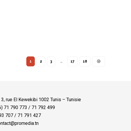
1
2
3
…
17
18
:
3, rue El Kewekibi 1002 Tunis – Tunisie
) 71 790 773 / 71 792 499
3 707 / 71 791 427
ntact@promedia.tn