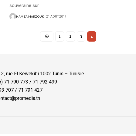
souveraine sur
…
HAMZA MARZOUK
21 AOÛT 2017
1
2
3
4
:
3, rue El Kewekibi 1002 Tunis – Tunisie
) 71 790 773 / 71 792 499
3 707 / 71 791 427
ntact@promedia.tn