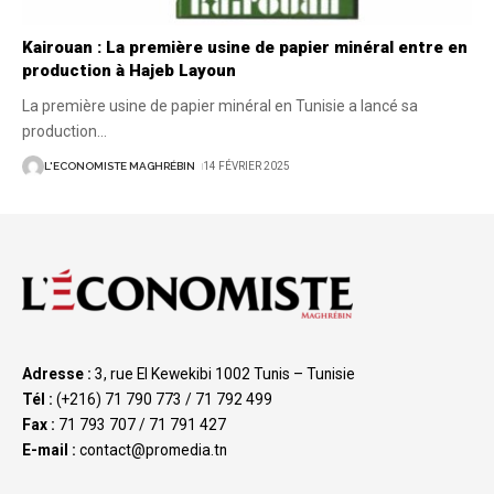
Kairouan : La première usine de papier minéral entre en
production à Hajeb Layoun
La première usine de papier minéral en Tunisie a lancé sa
production
…
L'ECONOMISTE MAGHRÉBIN
14 FÉVRIER 2025
Adresse :
3, rue El Kewekibi 1002 Tunis – Tunisie
Tél :
(+216) 71 790 773 / 71 792 499
Fax :
71 793 707 / 71 791 427
E-mail :
contact@promedia.tn