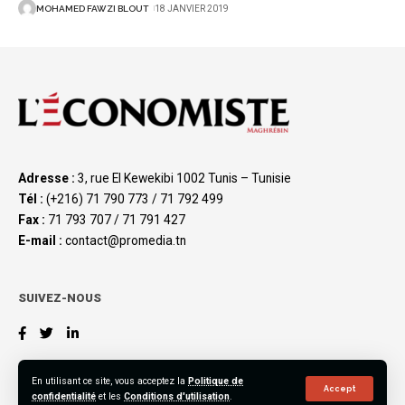
MOHAMED FAWZI BLOUT
18 JANVIER 2019
Adresse :
3, rue El Kewekibi 1002 Tunis – Tunisie
Tél :
(+216) 71 790 773 / 71 792 499
Fax :
71 793 707 / 71 791 427
E-mail :
contact@promedia.tn
SUIVEZ-NOUS
En utilisant ce site, vous acceptez la
Politique de
Accept
confidentialité
et les
Conditions d'utilisation
.
©2023 L’Économiste Maghrébin, All Rights Reserved