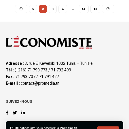
1
2
3
4
…
11
12
Adresse :
3, rue El Kewekibi 1002 Tunis – Tunisie
Tél :
(+216) 71 790 773 / 71 792 499
Fax :
71 793 707 / 71 791 427
E-mail :
contact@promedia.tn
SUIVEZ-NOUS
En utilisant ce site, vous acceptez la
Politique de