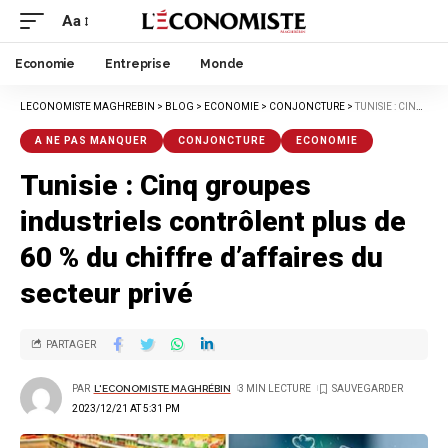
Aa
Economie
Entreprise
Monde
LECONOMISTE MAGHREBIN
>
BLOG
>
ECONOMIE
>
CONJONCTURE
>
TUNISIE : CINQ GROUPES INDUSTRIELS CONTRÔLENT PLUS DE 60 % DU CHIFFRE D’AFFAIRES DU SECTEUR PRIVÉ
A NE PAS MANQUER
CONJONCTURE
ECONOMIE
Tunisie : Cinq groupes
industriels contrôlent plus de
60 % du chiffre d’affaires du
secteur privé
PARTAGER
PAR
L'ECONOMISTE MAGHRÉBIN
3 MIN LECTURE
2023/12/21 AT 5:31 PM