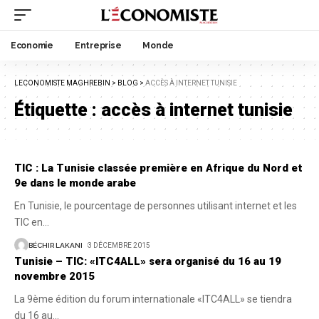
Economie
Entreprise
Monde
LECONOMISTE MAGHREBIN
>
BLOG
>
ACCÈS À INTERNET TUNISIE
Étiquette :
accès à internet tunisie
TIC : La Tunisie classée première en Afrique du Nord et
9e dans le monde arabe
En Tunisie, le pourcentage de personnes utilisant internet et les
TIC en
…
BÉCHIR LAKANI
3 DÉCEMBRE 2015
Tunisie – TIC: «ITC4ALL» sera organisé du 16 au 19
novembre 2015
La 9ème édition du forum internationale «ITC4ALL» se tiendra
du 16 au
…