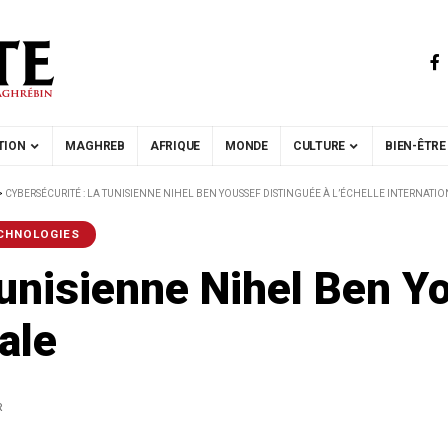
TION
MAGHREB
AFRIQUE
MONDE
CULTURE
BIEN-ÊTRE
>
CYBERSÉCURITÉ : LA TUNISIENNE NIHEL BEN YOUSSEF DISTINGUÉE À L’ÉCHELLE INTERNATI
ECHNOLOGIES
Tunisienne Nihel Ben Y
nale