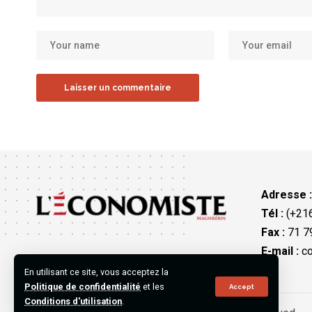
Adresse 
Tél :
(+216
Fax :
71 79
E-mail :
co
En utilisant ce site, vous acceptez la
Politique de confidentialité
et les
Accept
Conditions d'utilisation
.