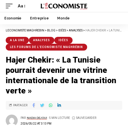
Aa
Economie
Entreprise
Monde
LECONOMISTE MAGHREBIN
>
BLOG
>
IDÉES
>
ANALYSES
>
HAJER CHEKIR: « LA TUNISIE POURRAIT DEVENIR UNE VITRINE INTERNATIONALE DE LA TRANSITION VERTE »
A LA UNE
ANALYSES
IDÉES
LES FORUMS DE L’ECONOMISTE MAGHRÉBIN
Hajer Chekir: « La Tunisie
pourrait devenir une vitrine
internationale de la transition
verte »
PARTAGER
PAR
NADIA DEJOUI
5 MIN LECTURE
2026/05/22 AT 3:13 PM