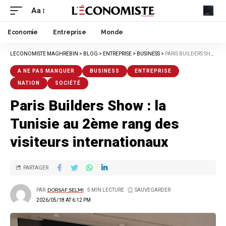
Aa
Economie
Entreprise
Monde
LECONOMISTE MAGHREBIN
>
BLOG
>
ENTREPRISE
>
BUSINESS
>
PARIS BUILDERS SHOW : LA TUNISIE AU 2ÈME RANG DES VISITEURS INTERNATIONAUX
A NE PAS MANQUER
BUSINESS
ENTREPRISE
NATION
SOCIÉTÉ
Paris Builders Show : la
Tunisie au 2ème rang des
visiteurs internationaux
PARTAGER
PAR
DORSAF SELMI
5 MIN LECTURE
2026/05/18 AT 6:12 PM