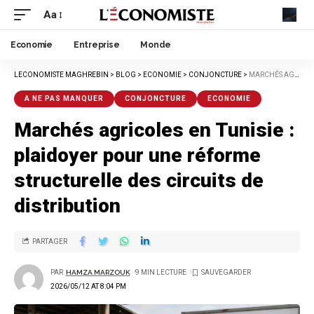
Aa
Economie
Entreprise
Monde
LECONOMISTE MAGHREBIN
>
BLOG
>
ECONOMIE
>
CONJONCTURE
>
MARCHÉS AGRICOLES EN TUNISIE : PLAIDOYER POUR UNE RÉFORME STRUCTURELLE DES CIRCUITS DE DISTRIBUTION
A NE PAS MANQUER
CONJONCTURE
ECONOMIE
Marchés agricoles en Tunisie :
plaidoyer pour une réforme
structurelle des circuits de
distribution
PARTAGER
PAR
HAMZA MARZOUK
9 MIN LECTURE
2026/05/12 AT 8:04 PM