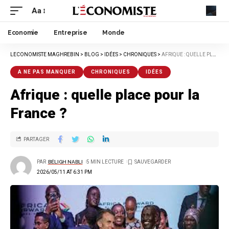
Aa
Economie
Entreprise
Monde
LECONOMISTE MAGHREBIN
>
BLOG
>
IDÉES
>
CHRONIQUES
>
AFRIQUE : QUELLE PLACE POUR LA FRANCE ?
A NE PAS MANQUER
CHRONIQUES
IDÉES
Afrique : quelle place pour la
France ?
PARTAGER
PAR
BÉLIGH NABLI
5 MIN LECTURE
2026/05/11 AT 6:31 PM