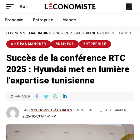
Aa
Economie
Entreprise
Monde
LECONOMISTE MAGHREBIN
>
BLOG
>
ENTREPRISE
>
BUSINESS
>
SUCCÈS DE LA CONFÉRENCE RTC 2025 : HYUNDAI MET EN LUMIÈRE L’EXPERTISE TUNISIENNE
A NE PAS MANQUER
BUSINESS
ENTREPRISE
Succès de la conférence RTC
2025 : Hyundai met en lumière
l’expertise tunisienne
PARTAGER
PAR
L'ECONOMISTE MAGHRÉBIN
3 MIN LECTURE
2025/10/03 AT 1:41 PM