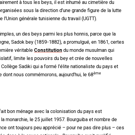
rairement à tous les beys, il est inhumé au cimetière du
organisées sous la direction d’une grande figure de la lutte
 l’Union générale tunisienne du travail (UGTT).
mples, un des beys parmi les plus honnis, parce que la
règne, Sadok bey (1859-1882), a promulgué, en 1861, certes
emière véritable
Constitution
du monde musulman qui
islatif, limite les pouvoirs du bey et crée de nouvelles
 Collège Sadiki qui a formé l’élite nationaliste du pays et
ème
ue dont nous commémorons, aujourd’hui, le 68
it bon ménage avec la colonisation du pays est
e la monarchie, le 25 juillet 1957. Bourguiba et nombre de
ce ont toujours peu apprécié – pour ne pas dire plus – ces