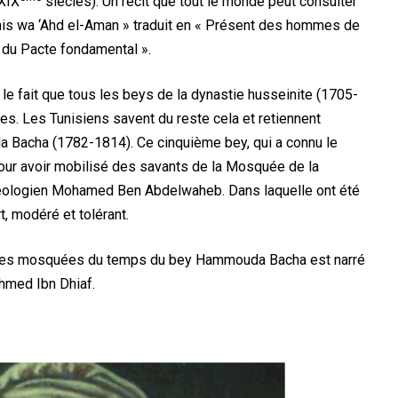
XIX
siècles). Un récit que tout le monde peut consulter
unis wa ‘Ahd el-Aman » traduit en « Présent des hommes de
 du Pacte fondamental ».
le fait que tous les beys de la dynastie husseinite (1705-
s. Les Tunisiens savent du reste cela et retiennent
Bacha (1782-1814). Ce cinquième bey, qui a connu le
pour avoir mobilisé des savants de la Mosquée de la
théologien Mohamed Ben Abdelwaheb. Dans laquelle ont été
, modéré et tolérant.
dans les mosquées du temps du bey Hammouda Bacha est narré
Ahmed Ibn Dhiaf.