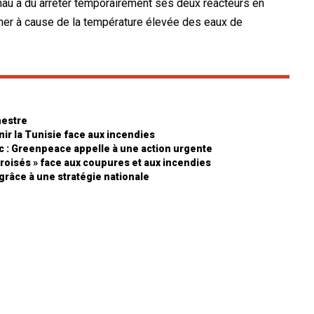
znau a dû arrêter temporairement ses deux réacteurs en
onner à cause de la température élevée des eaux de
mestre
enir la Tunisie face aux incendies
oc : Greenpeace appelle à une action urgente
 croisés » face aux coupures et aux incendies
 grâce à une stratégie nationale