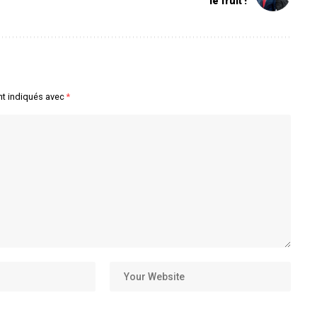
le fruit !
nt indiqués avec
*