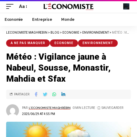
Aa
Economie
Entreprise
Monde
LECONOMISTE MAGHREBIN
>
BLOG
>
ECONOMIE
>
ENVIRONNEMENT
>
MÉTÉO : VIGILANCE JAUNE À NABEUL, SOUSSE, MONASTIR, MAHDIA ET SFAX
A NE PAS MANQUER
ECONOMIE
ENVIRONNEMENT
Météo : Vigilance jaune à
Nabeul, Sousse, Monastir,
Mahdia et Sfax
PARTAGER
PAR
L'ECONOMISTE MAGHRÉBIN
0 MIN LECTURE
2025/06/29 AT 4:55 PM