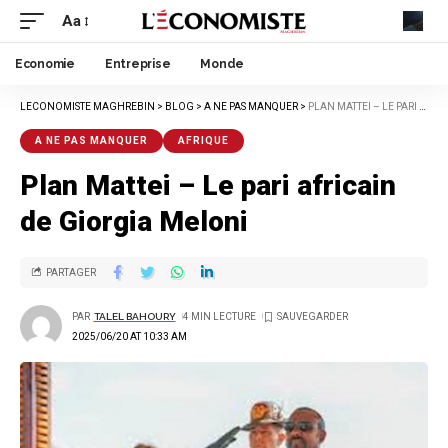
Aa
Economie
Entreprise
Monde
LECONOMISTE MAGHREBIN
>
BLOG
>
A NE PAS MANQUER
>
PLAN MATTEI – LE PARI AFRICAIN DE GIORGIA MELONI
A NE PAS MANQUER
AFRIQUE
Plan Mattei – Le pari africain
de Giorgia Meloni
PARTAGER
PAR
TALEL BAHOURY
4 MIN LECTURE
2025/06/20 AT 10:33 AM