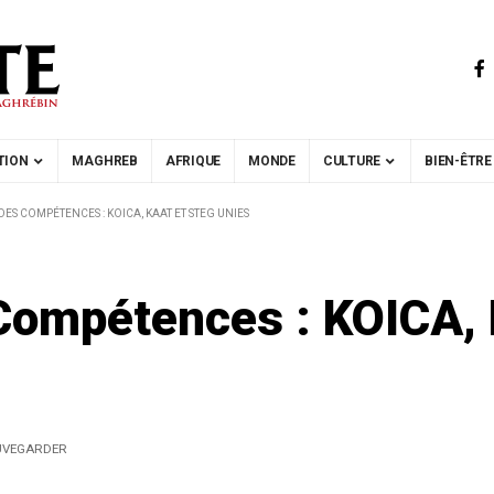
TION
MAGHREB
AFRIQUE
MONDE
CULTURE
BIEN-ÊTRE
S COMPÉTENCES : KOICA, KAAT ET STEG UNIES
Compétences : KOICA,