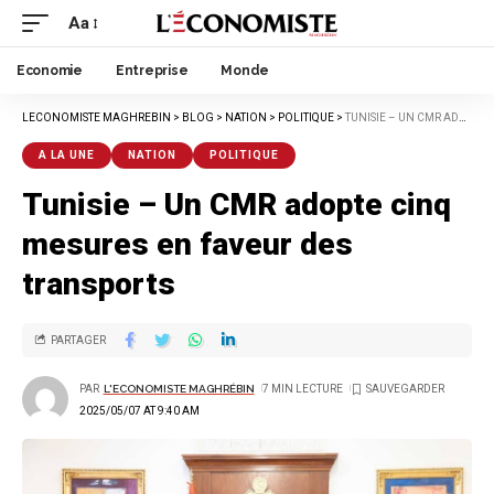
Aa
Economie
Entreprise
Monde
LECONOMISTE MAGHREBIN
>
BLOG
>
NATION
>
POLITIQUE
>
TUNISIE – UN CMR ADOPTE CINQ MESURES EN FAVEUR DES TRANSPORTS
A LA UNE
NATION
POLITIQUE
Tunisie – Un CMR adopte cinq
mesures en faveur des
transports
PARTAGER
PAR
L'ECONOMISTE MAGHRÉBIN
7 MIN LECTURE
2025/05/07 AT 9:40 AM