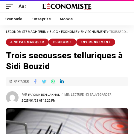
Aa
Economie
Entreprise
Monde
LECONOMISTE MAGHREBIN
>
BLOG
>
ECONOMIE
>
ENVIRONNEMENT
>
TROIS SECOUSSES TELLURIQUES À SIDI BOUZID
A NE PAS MANQUER
ECONOMIE
ENVIRONNEMENT
Trois secousses telluriques à
Sidi Bouzid
PARTAGER
PAR
FAROUK BEN LAKHAL
1 MIN LECTURE
2025/04/23 AT 12:22 PM