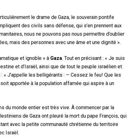
articulièrement le drame de Gaza, le souverain pontife
 impliquent des civils sans défense, qui s’en prennent aux
umanitaires, nous ne pouvons pas nous permettre d’oublier
hées, mais des personnes avec une âme et une dignité ».
ramatique et ignoble » à
Gaza
. Tout en précisant : « Je suis
tine et d’Israël, ainsi que de tout le peuple israélien et
l : « J’appelle les belligérants : — Cessez le feu! Que les
 soit apportée à la population affamée qui aspire à un
iens du monde entier est très vive. À commencer par la
alestiniens de Gaza ont pleuré la mort du pape François, qui
stant avec la petite communauté chrétienne du territoire
c Israël.