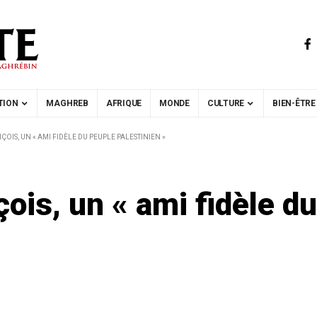
TION
MAGHREB
AFRIQUE
MONDE
CULTURE
BIEN-ÊTRE
ÇOIS, UN « AMI FIDÈLE DU PEUPLE PALESTINIEN »
ois, un « ami fidèle d