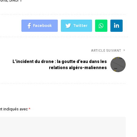
ions
,
SNCFT
Facebook
Twitter
ARTICLE SUIVANT
L’incident du drone : la goutte d’eau dans les
relations algéro-maliennes
nt indiqués avec
*