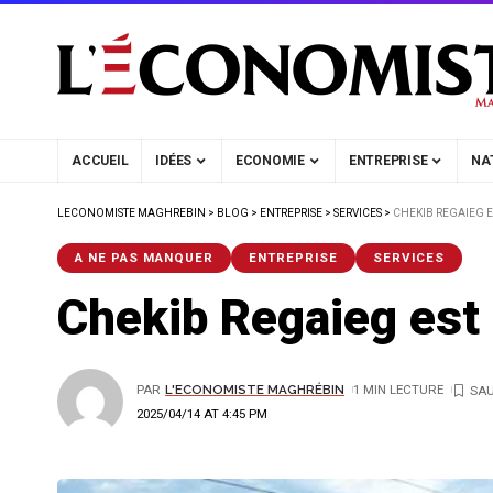
ACCUEIL
IDÉES
ECONOMIE
ENTREPRISE
NA
LECONOMISTE MAGHREBIN
>
BLOG
>
ENTREPRISE
>
SERVICES
>
CHEKIB REGAIEG E
A NE PAS MANQUER
ENTREPRISE
SERVICES
Chekib Regaieg est
PAR
L'ECONOMISTE MAGHRÉBIN
1 MIN LECTURE
2025/04/14 AT 4:45 PM