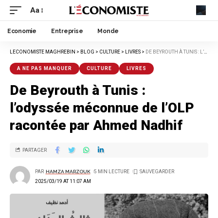
Aa
Economie
Entreprise
Monde
LECONOMISTE MAGHREBIN
>
BLOG
>
CULTURE
>
LIVRES
>
DE BEYROUTH À TUNIS : L’ODYSSÉE MÉCONNUE DE L’OLP RACONTÉE PAR AHMED NADHIF
A NE PAS MANQUER
CULTURE
LIVRES
De Beyrouth à Tunis :
l’odyssée méconnue de l’OLP
racontée par Ahmed Nadhif
PARTAGER
PAR
HAMZA MARZOUK
5 MIN LECTURE
2025/03/19 AT 11:07 AM