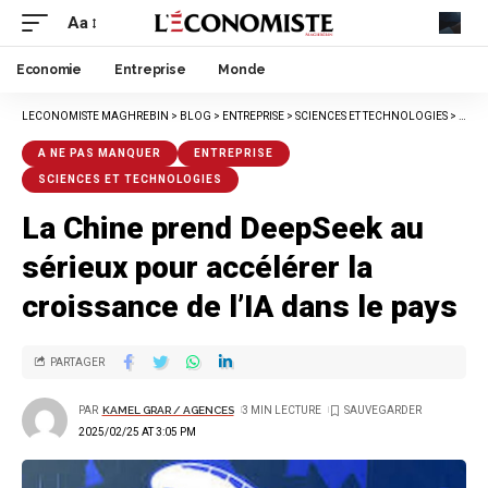
Aa
Economie
Entreprise
Monde
LECONOMISTE MAGHREBIN
>
BLOG
>
ENTREPRISE
>
SCIENCES ET TECHNOLOGIES
>
LA C
A NE PAS MANQUER
ENTREPRISE
SCIENCES ET TECHNOLOGIES
La Chine prend DeepSeek au
sérieux pour accélérer la
croissance de l’IA dans le pays
PARTAGER
PAR
KAMEL GRAR / AGENCES
3 MIN LECTURE
2025/02/25 AT 3:05 PM