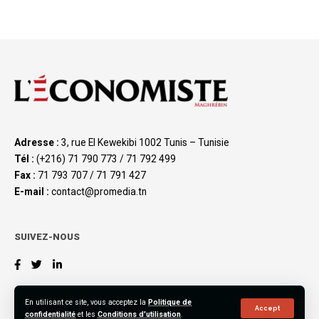
Adresse :
3, rue El Kewekibi 1002 Tunis – Tunisie
Tél :
(+216) 71 790 773 / 71 792 499
Fax :
71 793 707 / 71 791 427
E-mail :
contact@promedia.tn
SUIVEZ-NOUS
En utilisant ce site, vous acceptez la
Politique de
Accept
confidentialité
et les
Conditions d'utilisation
.
©2023 L’Économiste Maghrébin, All Rights Reserved