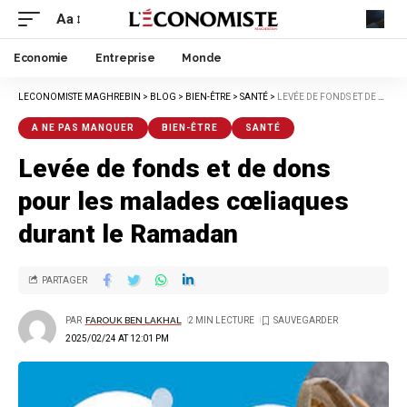
Aa
Economie
Entreprise
Monde
LECONOMISTE MAGHREBIN
>
BLOG
>
BIEN-ÊTRE
>
SANTÉ
>
LEVÉE DE FONDS ET DE DONS POUR LES MALADES CŒLIAQUES DURANT LE RAMADAN
A NE PAS MANQUER
BIEN-ÊTRE
SANTÉ
Levée de fonds et de dons
pour les malades cœliaques
durant le Ramadan
PARTAGER
PAR
FAROUK BEN LAKHAL
2 MIN LECTURE
2025/02/24 AT 12:01 PM