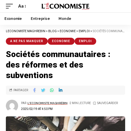
Aa
Economie
Entreprise
Monde
LECONOMISTE MAGHREBIN
>
BLOG
>
ECONOMIE
>
EMPLOI
>
SOCIÉTÉS COMMUNAUTAIRES : DES RÉFORMES ET DES SUBVENTIONS
A NE PAS MANQUER
ECONOMIE
EMPLOI
Sociétés communautaires :
des réformes et des
subventions
PARTAGER
PAR
L'ECONOMISTE MAGHRÉBIN
2 MIN LECTURE
2025/02/19 AT 4:50 PM