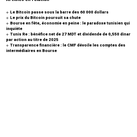
Le Bitcoin passe sous la barre des 60 000 dollars
Le prix du Bitcoin poursuit sa chute
Bourse en fête, économie en peine : le paradoxe tunisien qui
inquiète
Tunis Re : bénéfice net de 27 MDT et dividende de 0,550 dinar
par action au titre de 2025
Transparence financière : le CMF dévoile les comptes des
intermédiaires en Bourse