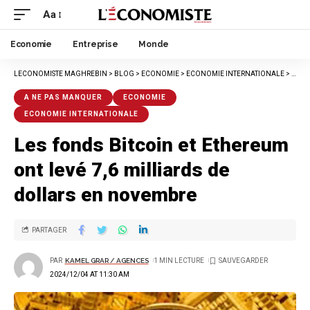
Aa
Economie
Entreprise
Monde
LECONOMISTE MAGHREBIN
>
BLOG
>
ECONOMIE
>
ECONOMIE INTERNATIONALE
>
LES 
A NE PAS MANQUER
ECONOMIE
ECONOMIE INTERNATIONALE
Les fonds Bitcoin et Ethereum
ont levé 7,6 milliards de
dollars en novembre
PARTAGER
PAR
KAMEL GRAR / AGENCES
1 MIN LECTURE
2024/12/04 AT 11:30 AM