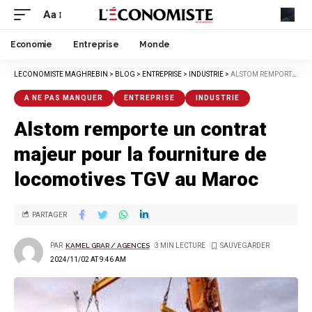
Aa
Economie
Entreprise
Monde
LECONOMISTE MAGHREBIN
>
BLOG
>
ENTREPRISE
>
INDUSTRIE
>
ALSTOM REMPORTE UN CONTRAT MAJEUR POUR LA FOURNITURE DE LOCOMOTIVES TGV AU MAROC
A NE PAS MANQUER
ENTREPRISE
INDUSTRIE
Alstom remporte un contrat
majeur pour la fourniture de
locomotives TGV au Maroc
PARTAGER
PAR
KAMEL GRAR / AGENCES
3 MIN LECTURE
2024/11/02 AT 9:46 AM