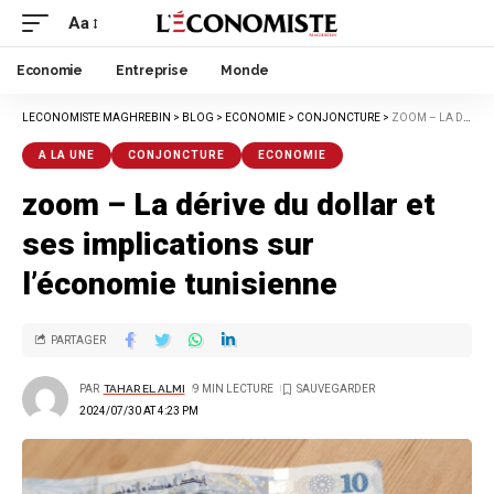
Aa
Economie
Entreprise
Monde
LECONOMISTE MAGHREBIN
>
BLOG
>
ECONOMIE
>
CONJONCTURE
>
ZOOM – LA DÉRIVE DU DOLLAR ET SES IMPLICATIONS SUR L’ÉCONOMIE TUNISIENNE
A LA UNE
CONJONCTURE
ECONOMIE
zoom – La dérive du dollar et
ses implications sur
l’économie tunisienne
PARTAGER
PAR
TAHAR EL ALMI
9 MIN LECTURE
2024/07/30 AT 4:23 PM