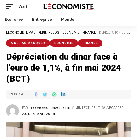
Aa
Economie
Entreprise
Monde
LECONOMISTE MAGHREBIN
>
BLOG
>
ECONOMIE
>
FINANCE
>
DÉPRÉCIATION DU DINAR FACE À L’EURO DE 1,1%, À FIN MAI 2024 (BCT)
A NE PAS MANQUER
ECONOMIE
FINANCE
Dépréciation du dinar face à
l’euro de 1,1%, à fin mai 2024
(BCT)
PARTAGER
PAR
L'ECONOMISTE MAGHRÉBIN
1 MIN LECTURE
2024/07/05 AT 9:25 PM