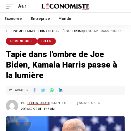
Aa
Economie
Entreprise
Monde
LECONOMISTE MAGHREBIN
>
BLOG
>
IDÉES
>
CHRONIQUES
>
TAPIE DANS L’OMBRE DE JOE BIDEN, KAMALA HARRIS PASSE À LA LUMIÈRE
CHRONIQUES
IDÉES
Tapie dans l’ombre de Joe
Biden, Kamala Harris passe à
la lumière
PARTAGER
PAR
BÉCHIR LAKANI
6 MIN LECTURE
2024/07/22 AT 11:43 AM