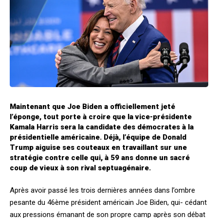
Maintenant que Joe Biden a officiellement jeté
l’éponge, tout porte à croire que la vice-présidente
Kamala Harris sera la candidate des démocrates à la
présidentielle américaine. Déjà, l’équipe de Donald
Trump aiguise ses couteaux en travaillant sur une
stratégie contre celle qui, à 59 ans donne un sacré
coup de vieux à son rival septuagénaire.
Après avoir passé les trois dernières années dans l’ombre
pesante du 46ème président américain Joe Biden, qui- cédant
aux pressions émanant de son propre camp après son débat