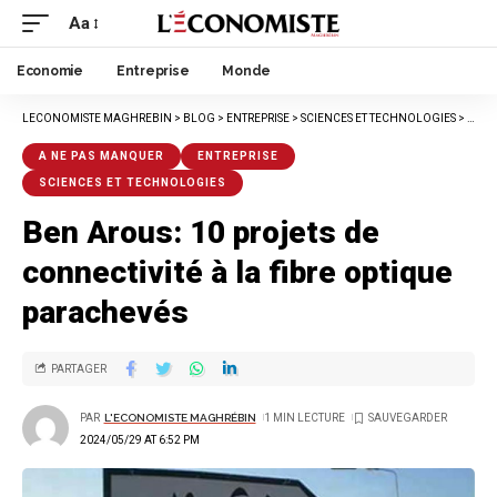
Aa
Economie
Entreprise
Monde
LECONOMISTE MAGHREBIN
>
BLOG
>
ENTREPRISE
>
SCIENCES ET TECHNOLOGIES
>
BEN 
A NE PAS MANQUER
ENTREPRISE
SCIENCES ET TECHNOLOGIES
Ben Arous: 10 projets de
connectivité à la fibre optique
parachevés
PARTAGER
PAR
L'ECONOMISTE MAGHRÉBIN
1 MIN LECTURE
2024/05/29 AT 6:52 PM