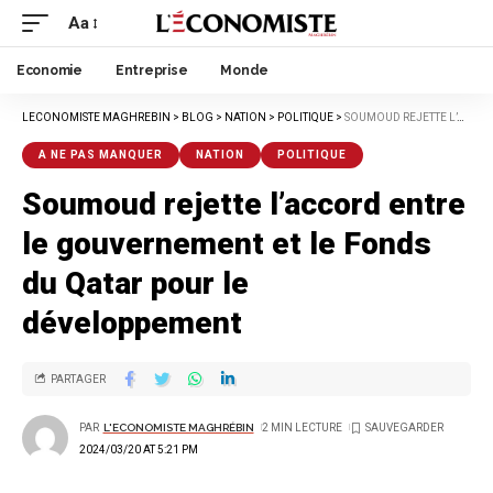
Aa
Economie
Entreprise
Monde
LECONOMISTE MAGHREBIN
>
BLOG
>
NATION
>
POLITIQUE
>
SOUMOUD REJETTE L’ACCORD ENTRE LE GOUVERNEMENT ET LE FONDS DU QATAR POUR LE DÉVELOPPEMENT
A NE PAS MANQUER
NATION
POLITIQUE
Soumoud rejette l’accord entre
le gouvernement et le Fonds
du Qatar pour le
développement
PARTAGER
PAR
L'ECONOMISTE MAGHRÉBIN
2 MIN LECTURE
2024/03/20 AT 5:21 PM